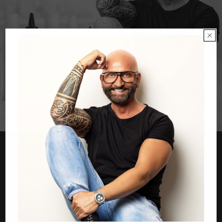
TREATMENT
GIB DEINEM HAAR DIE
PFLEGE, DIE ES VERDIENT.
Haarpflege mit hochwertigen Inhaltsstoffen
und professioneller Performance.
PERFEKTES STYLING IN
SEKUNDEN.
Unsere Essentials für sofortigen Halt, Pflege
und ein salonfrisches Finish.