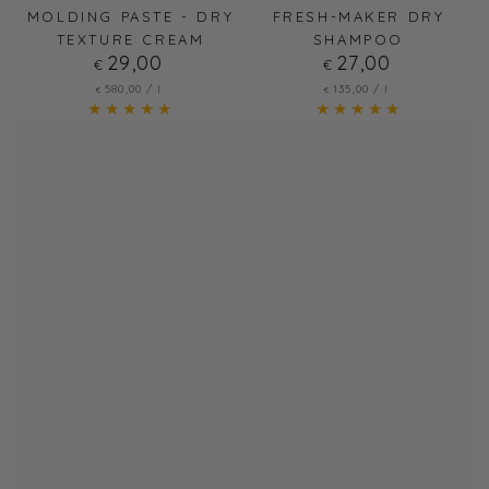
MOLDING PASTE - DRY
FRESH-MAKER DRY
TEXTURE CREAM
SHAMPOO
29
Regulärer
,00
27
Regulärer
,00
€
€
Preis
Preis
Stückpreis
pro
Stückpreis
pro
580
,00
/
l
135
,00
/
l
€
€