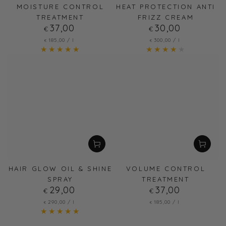
MOISTURE CONTROL
HEAT PROTECTION ANTI
TREATMENT
FRIZZ CREAM
37
Regulärer
,00
30
Regulärer
,00
€
€
Preis
Preis
Stückpreis
pro
Stückpreis
pro
185
,00
/
l
300
,00
/
l
€
€
HAIR GLOW OIL & SHINE
VOLUME CONTROL
SPRAY
TREATMENT
29
Regulärer
,00
37
Regulärer
,00
€
€
Preis
Preis
Stückpreis
pro
Stückpreis
pro
290
,00
/
l
185
,00
/
l
€
€