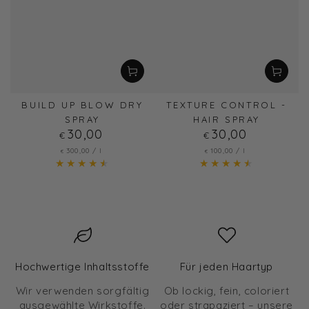
BUILD UP BLOW DRY
TEXTURE CONTROL -
SPRAY
HAIR SPRAY
30
Regulärer
,00
30
Regulärer
,00
€
€
Preis
Preis
Stückpreis
pro
Stückpreis
pro
300
,00
/
l
100
,00
/
l
€
€
Hochwertige Inhaltsstoffe
Für jeden Haartyp
Wir verwenden sorgfältig
Ob lockig, fein, coloriert
ausgewählte Wirkstoffe.
oder strapaziert – unsere