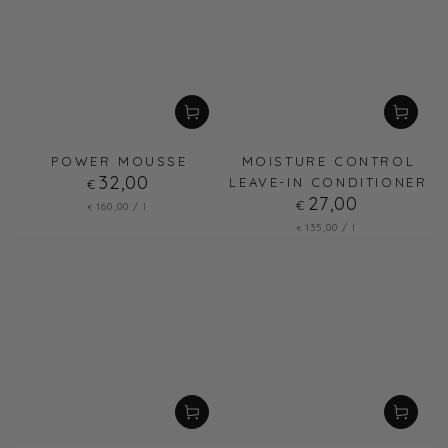
POWER MOUSSE
MOISTURE CONTROL
32
Regulärer
,00
LEAVE-IN CONDITIONER
€
Preis
27
Regulärer
,00
€
Stückpreis
pro
160
,00
/
l
€
Preis
Stückpreis
pro
135
,00
/
l
€