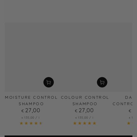
MOISTURE CONTROL
COLOUR CONTROL
DAN
SHAMPOO
SHAMPOO
CONTRO
27
Regulärer
,00
27
Regulärer
,00
2
€
€
€
Preis
Preis
Stückpreis
pro
Stückpreis
pro
Stück
135
,00
/
l
135
,00
/
l
135
€
€
€