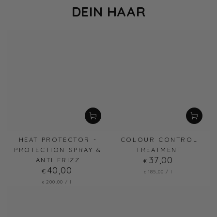
DEIN HAAR
HEAT PROTECTOR -
COLOUR CONTROL
PROTECTION SPRAY &
TREATMENT
37
Regulärer
,00
ANTI FRIZZ
€
Preis
40
Regulärer
,00
€
Stückpreis
pro
185
,00
/
l
€
Preis
Stückpreis
pro
200
,00
/
l
€